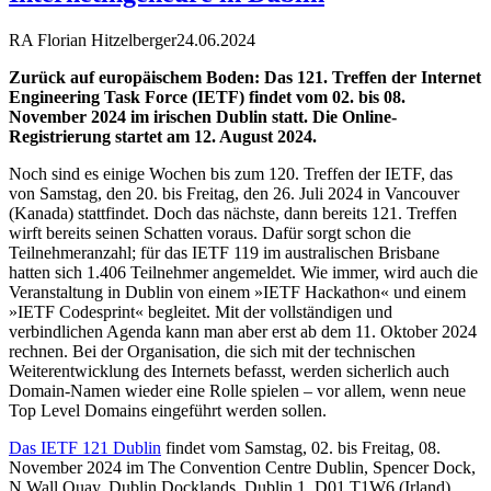
RA Florian Hitzelberger
24.06.2024
Zurück auf europäischem Boden: Das 121. Treffen der Internet
Engineering Task Force (IETF) findet vom 02. bis 08.
November 2024 im irischen Dublin statt. Die Online-
Registrierung startet am 12. August 2024.
Noch sind es einige Wochen bis zum 120. Treffen der IETF, das
von Samstag, den 20. bis Freitag, den 26. Juli 2024 in Vancouver
(Kanada) stattfindet. Doch das nächste, dann bereits 121. Treffen
wirft bereits seinen Schatten voraus. Dafür sorgt schon die
Teilnehmeranzahl; für das IETF 119 im australischen Brisbane
hatten sich 1.406 Teilnehmer angemeldet. Wie immer, wird auch die
Veranstaltung in Dublin von einem »IETF Hackathon« und einem
»IETF Codesprint« begleitet. Mit der vollständigen und
verbindlichen Agenda kann man aber erst ab dem 11. Oktober 2024
rechnen. Bei der Organisation, die sich mit der technischen
Weiterentwicklung des Internets befasst, werden sicherlich auch
Domain-Namen wieder eine Rolle spielen – vor allem, wenn neue
Top Level Domains eingeführt werden sollen.
Das IETF 121 Dublin
findet vom Samstag, 02. bis Freitag, 08.
November 2024 im The Convention Centre Dublin, Spencer Dock,
N Wall Quay, Dublin Docklands, Dublin 1, D01 T1W6 (Irland)