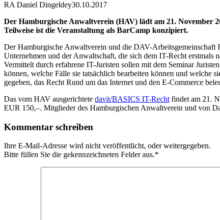
RA Daniel Dingeldey
30.10.2017
Der Hamburgische Anwaltverein (HAV) lädt am 21. November 2017
Teilweise ist die Veranstaltung als BarCamp konzipiert.
Der Hamburgische Anwaltverein und die DAV-Arbeitsgemeinschaft Info
Unternehmen und der Anwaltschaft, die sich dem IT-Recht erstmals nä
Vermittelt durch erfahrene IT-Juristen sollen mit dem Seminar Juriste
können, welche Fälle sie tatsächlich bearbeiten können und welche si
gegeben, das Recht Rund um das Internet und den E-Commerce beleu
Das vom HAV ausgerichtete
davit/BASICS IT-Recht
findet am 21. N
EUR 150,–. Mitglieder des Hamburgischen Anwaltverein und von Da
Kommentar schreiben
Ihre E-Mail-Adresse wird nicht veröffentlicht, oder weitergegeben.
Bitte füllen Sie die gekennzeichneten Felder aus.
*