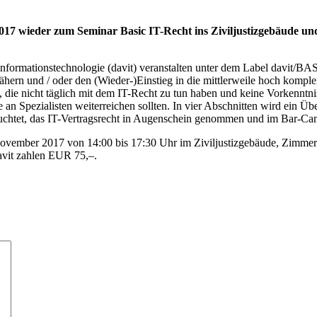
 wieder zum Seminar Basic IT-Recht ins Ziviljustizgebäude und 
rmationstechnologie (davit) veranstalten unter dem Label davit/BASIC
hern und / oder den (Wieder-)Einstieg in die mittlerweile hoch kompl
n, die nicht täglich mit dem IT-Recht zu tun haben und keine Vorkenntn
e an Spezialisten weiterreichen sollten. In vier Abschnitten wird ein 
chtet, das IT-Vertragsrecht in Augenschein genommen und im Bar-Ca
ovember 2017 von 14:00 bis 17:30 Uhr im Ziviljustizgebäude, Zimmer 
vit zahlen EUR 75,–.