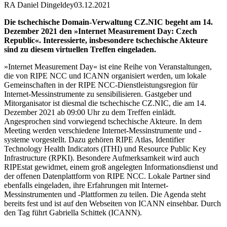
RA Daniel Dingeldey
03.12.2021
Die tschechische Domain-Verwaltung CZ.NIC begeht am 14.
Dezember 2021 den »Internet Measurement Day: Czech
Republic«. Interessierte, insbesondere tschechische Akteure
sind zu diesem virtuellen Treffen eingeladen.
»Internet Measurement Day« ist eine Reihe von Veranstaltungen,
die von RIPE NCC und ICANN organisiert werden, um lokale
Gemeinschaften in der RIPE NCC-Dienstleistungsregion für
Internet-Messinstrumente zu sensibilisieren. Gastgeber und
Mitorganisator ist diesmal die tschechische CZ.NIC, die am 14.
Dezember 2021 ab 09:00 Uhr zu dem Treffen einlädt.
Angesprochen sind vorwiegend tschechische Akteure. In dem
Meeting werden verschiedene Internet-Messinstrumente und -
systeme vorgestellt. Dazu gehören RIPE Atlas, Identifier
Technology Health Indicators (ITHI) und Resource Public Key
Infrastructure (RPKI). Besondere Aufmerksamkeit wird auch
RIPEstat gewidmet, einem groß angelegten Informationsdienst und
der offenen Datenplattform von RIPE NCC. Lokale Partner sind
ebenfalls eingeladen, ihre Erfahrungen mit Internet-
Messinstrumenten und -Plattformen zu teilen. Die Agenda steht
bereits fest und ist auf den Webseiten von ICANN einsehbar. Durch
den Tag führt Gabriella Schittek (ICANN).