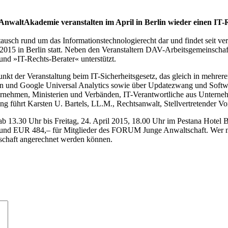
nwaltAkademie veranstalten im April in Berlin wieder einen IT-R
tausch rund um das Informationstechnologierecht dar und findet seit ver
l 2015 in Berlin statt. Neben den Veranstaltern DAV-Arbeitsgemeinsch
nd »IT-Rechts-Berater« unterstützt.
unkt der Veranstaltung beim IT-Sicherheitsgesetz, das gleich in mehr
n und Google Universal Analytics sowie über Updatezwang und Softwar
ernehmen, Ministerien und Verbänden, IT-Verantwortliche aus Unterneh
ng führt Karsten U. Bartels, LL.M., Rechtsanwalt, Stellvertretender Vo
b 13.30 Uhr bis Freitag, 24. April 2015, 18.00 Uhr im Pestana Hotel Be
it, und EUR 484,– für Mitglieder des FORUM Junge Anwaltschaft. Wer
ltschaft angerechnet werden können.