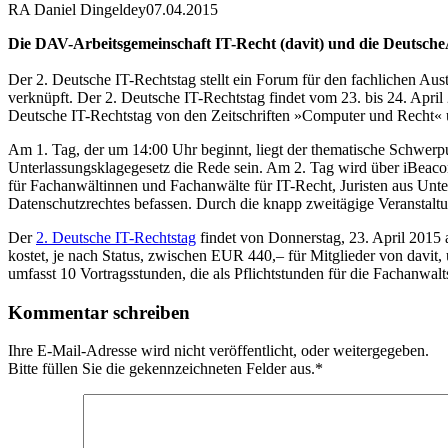
RA Daniel Dingeldey
07.04.2015
Die DAV-Arbeitsgemeinschaft IT-Recht (davit) und die DeutscheA
Der 2. Deutsche IT-Rechtstag stellt ein Forum für den fachlichen Aus
verknüpft. Der 2. Deutsche IT-Rechtstag findet vom 23. bis 24. Apri
Deutsche IT-Rechtstag von den Zeitschriften »Computer und Recht« u
Am 1. Tag, der um 14:00 Uhr beginnt, liegt der thematische Schwerp
Unterlassungsklagegesetz die Rede sein. Am 2. Tag wird über iBeaco
für Fachanwältinnen und Fachanwälte für IT-Recht, Juristen aus Unt
Datenschutzrechtes befassen. Durch die knapp zweitägige Veranstaltu
Der
2. Deutsche IT-Rechtstag
findet von Donnerstag, 23. April 2015 a
kostet, je nach Status, zwischen EUR 440,– für Mitglieder von dav
umfasst 10 Vortragsstunden, die als Pflichtstunden für die Fachanwa
Kommentar schreiben
Ihre E-Mail-Adresse wird nicht veröffentlicht, oder weitergegeben.
Bitte füllen Sie die gekennzeichneten Felder aus.
*