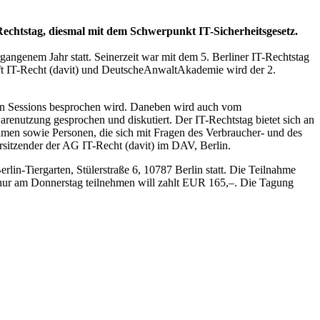
echtstag, diesmal mit dem Schwerpunkt IT-Sicherheitsgesetz.
gangenem Jahr statt. Seinerzeit war mit dem 5. Berliner IT-Rechtstag
aft IT-Recht (davit) und DeutscheAnwaltAkademie wird der 2.
eren Sessions besprochen wird. Daneben wird auch vom
enutzung gesprochen und diskutiert. Der IT-Rechtstag bietet sich an
men sowie Personen, die sich mit Fragen des Verbraucher- und des
rsitzender der AG IT-Recht (davit) im DAV, Berlin.
rlin-Tiergarten, Stülerstraße 6, 10787 Berlin statt. Die Teilnahme
 nur am Donnerstag teilnehmen will zahlt EUR 165,–. Die Tagung