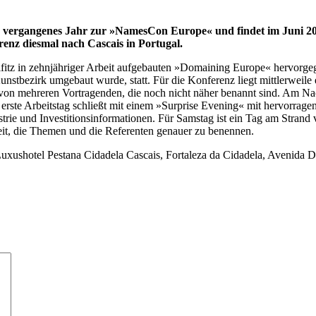
ergangenes Jahr zur »NamesCon Europe« und findet im Juni 2019
renz diesmal nach Cascais in Portugal.
 in zehnjähriger Arbeit aufgebauten »Domaining Europe« hervorgegang
unstbezirk umgebaut wurde, statt. Für die Konferenz liegt mittlerweil
e von mehreren Vortragenden, die noch nicht näher benannt sind. Am 
erste Arbeitstag schließt mit einem »Surprise Evening« mit hervorrag
rie und Investitionsinformationen. Für Samstag ist ein Tag am Strand 
 Zeit, die Themen und die Referenten genauer zu benennen.
Luxushotel Pestana Cidadela Cascais, Fortaleza da Cidadela, Avenida D