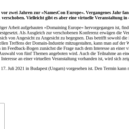
 zwei Jahren zur »NamesCon Europe«. Vergangenes Jahr fand sie 
erschoben. Vielleicht gibt es aber eine virtuelle Veranstaltung in
ger Arbeit aufgebauten »Domaining Europe« hervorgegangen ist, findet
estgesetzt. Als Ausgleich zur verschobenen Konferenz erwägen die Veran
sich von Angesicht zu Angesicht zu begegnen. Das betrifft sowohl die i
ellen Treffens der Domain-Industrie mitzugestalten, kann man auf de
im Feedback-Bogen zunächst die Frage nach dem Interesse an einer vir
uswahl von fünf Themen angeboten wird. Auch die Teilnahme an eine
eresse an einer virtuellen Veranstaltung vorhanden ist, wird sich zei
s 17. Juli 2021 in Budapest (Ungarn) vorgesehen ist. Den Termin kann m