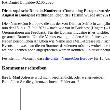
RA Daniel Dingeldey
02.06.2020
Die europäische Domain-Konferenz »Domaining Europe« wurde vor
August in Budapest stattfinden, doch der Termin wurde auf 2021 v
Die »NamesCon Europe«, die aus der von Dietmar Seifitz in zehnjähri
nun der 15. bis 17. Juli 2021 – nach wie vor in Budapest (Ungarn) – f
Organisatoren um Feedback. Für die Domain-Industrie ist es wichtig, 
gesamten Branche. Um die Voraussetzung und den Ablauf eines virtu
Neben persönlichen Angaben wie Name und eMail-Adresse stellt sich 
Events und was man diesen Sommer dazulernen möchte, wobei eine A
welche Themen noch angesprochen werden könnten. Ob ausreichend Int
Fest steht im Moment, dass
die dritte »NamesCon Europe«
für 15. bi
Kommentar schreiben
Ihre E-Mail-Adresse wird nicht veröffentlicht, oder weitergegeben.
Bitte füllen Sie die gekennzeichneten Felder aus.
*