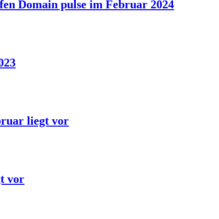
effen Domain pulse im Februar 2024
023
uar liegt vor
t vor