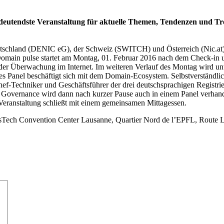
 bedeutendste Veranstaltung für aktuelle Themen, Tendenzen un
eutschland (DENIC eG), der Schweiz (SWITCH) und Österreich (Nic.at
e Domain pulse startet am Montag, 01. Februar 2016 nach dem Check-i
der Überwachung im Internet. Im weiteren Verlauf des Montag wird un
s Panel beschäftigt sich mit dem Domain-Ecosystem. Selbstverständli
hef-Techniker und Geschäftsführer der drei deutschsprachigen Registr
et Governance wird dann nach kurzer Pause auch in einem Panel verha
Veranstaltung schließt mit einem gemeinsamen Mittagessen.
sTech Convention Center Lausanne, Quartier Nord de l’EPFL, Route Lo