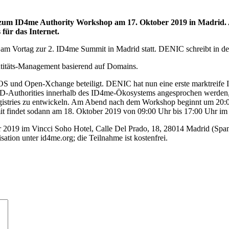
t zum ID4me Authority Workshop am 17. Oktober 2019 in Madrid.
für das Internet.
m Vortag zur 2. ID4me Summit in Madrid statt. DENIC schreibt in de
dentitäts-Management basierend auf Domains.
und Open-Xchange beteiligt. DENIC hat nun eine erste marktreife I
 ID-Authorities innerhalb des ID4me-Ökosystems angesprochen werden,
stries zu entwickeln. Am Abend nach dem Workshop beginnt um 20:0
findet sodann am 18. Oktober 2019 von 09:00 Uhr bis 17:00 Uhr im V
 2019 im Vincci Soho Hotel, Calle Del Prado, 18, 28014 Madrid (Spa
isation unter id4me.org; die Teilnahme ist kostenfrei.