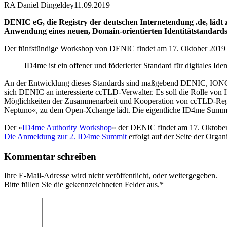
RA Daniel Dingeldey
11.09.2019
DENIC eG, die Registry der deutschen Internetendung .de, läd
Anwendung eines neuen, Domain-orientierten Identitätstandards 
Der fünfstündige Workshop von DENIC findet am 17. Oktober 2019 a
ID4me ist ein offener und föderierter Standard für digitales I
An der Entwicklung dieses Standards sind maßgebend DENIC, IONOS 
sich DENIC an interessierte ccTLD-Verwalter. Es soll die Rolle von
Möglichkeiten der Zusammenarbeit und Kooperation von ccTLD-Regi
Neptuno«, zu dem Open-Xchange lädt. Die eigentliche ID4me Summit 
Der »
ID4me Authority Workshop
« der DENIC findet am 17. Oktober
Die Anmeldung zur 2. ID4me Summit
erfolgt auf der Seite der Organ
Kommentar schreiben
Ihre E-Mail-Adresse wird nicht veröffentlicht, oder weitergegeben.
Bitte füllen Sie die gekennzeichneten Felder aus.
*