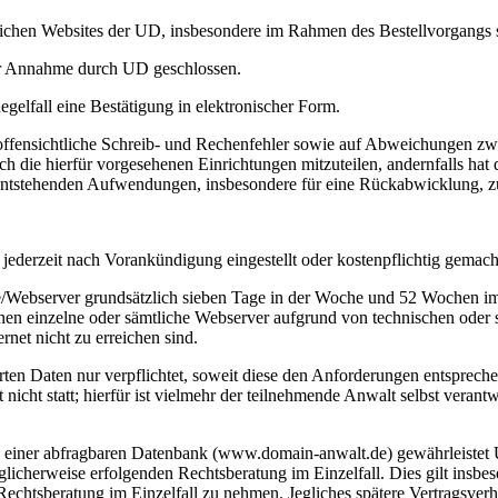
hen Websites der UD, insbesondere im Rahmen des Bestellvorgangs sow
her Annahme durch UD geschlossen.
gelfall eine Bestätigung in elektronischer Form.
fensichtliche Schreib- und Rechenfehler sowie auf Abweichungen zwi
ch die hierfür vorgesehenen Einrichtungen mitzuteilen, andernfalls h
s entstehenden Aufwendungen, insbesondere für eine Rückabwicklung, z
jederzeit nach Vorankündigung eingestellt oder kostenpflichtig gemach
te/Webserver grundsätzlich sieben Tage in der Woche und 52 Wochen i
en einzelne oder sämtliche Webserver aufgrund von technischen oder s
rnet nicht zu erreichen sind.
ten Daten nur verpflichtet, soweit diese den Anforderungen entspreche
icht statt; hierfür ist vielmehr der teilnehmende Anwalt selbst verantw
einer abfragbaren Datenbank (www.domain-anwalt.de) gewährleistet U
icherweise erfolgenden Rechtsberatung im Einzelfall. Dies gilt insbeson
echtsberatung im Einzelfall zu nehmen. Jegliches spätere Vertragsverh