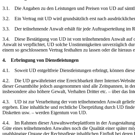
3.1. Die Angaben zu den Leistungen und Preisen von UD auf sämtlic
3.2. Ein Vertrag mit UD wird grundsätzlich erst nach ausdrücklic
3.3. Der teilnehmende Anwalt erhält für jede Auftragserteilung im Re
3.4. Diese Bestätigung von UD ist vom teilnehmenden Anwalt auf of
Anwalt ist verpflichtet, UD solche Unstimmigkeiten unverzüglich dur
einem so geschlossenen Vertrag festhalten zu lassen oder die hierau
4. Erbringung von Dienstleistungen
4.1. Soweit UD entgeltfreie Dienstleistungen erbringt, können diese 
4.2. Die UD gewährleistet eine Erreichbarkeit ihrer Internet-Websi
dieser Gesamthöhe jedoch ausgenommen sind alle Zeitspannen, in den
insbesondere also höhere Gewalt, Verhalten Dritter etc. – über das Inte
4.3. UD ist zur Verarbeitung der vom teilnehmenden Anwalt geliefer
ergeben. Eine inhaltliche und rechtliche Überprüfung durch UD findet n
Disketten usw. – werden Eigentum von UD.
4.4. Im Rahmen dieser Anwaltswerbeplattform in der Ausgestaltung 
Güte eines teilnehmenden Anwaltes noch die Qualität einer später mögl
unabhängige Organe der Rechtspflege inhaltlichen Einfluß bei deren R