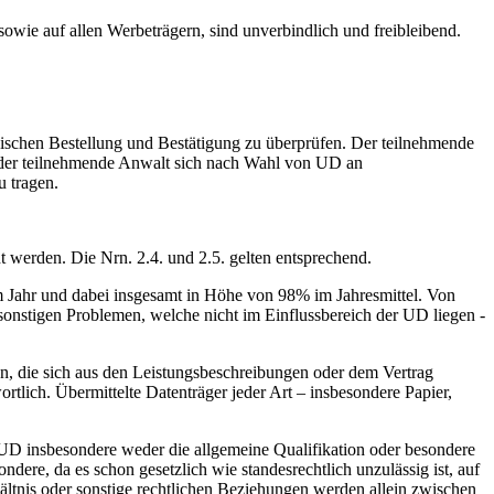
ie auf allen Werbeträgern, sind unverbindlich und freibleibend.
schen Bestellung und Bestätigung zu überprüfen. Der teilnehmende
at der teilnehmende Anwalt sich nach Wahl von UD an
u tragen.
t werden. Die Nrn. 2.4. und 2.5. gelten entsprechend.
m Jahr und dabei insgesamt in Höhe von 98% im Jahresmittel. Von
onstigen Problemen, welche nicht im Einflussbereich der UD liegen -
n, die sich aus den Leistungsbeschreibungen oder dem Vertrag
ortlich. Übermittelte Datenträger jeder Art – insbesondere Papier,
D insbesondere weder die allgemeine Qualifikation oder besondere
dere, da es schon gesetzlich wie standesrechtlich unzulässig ist, auf
ältnis oder sonstige rechtlichen Beziehungen werden allein zwischen