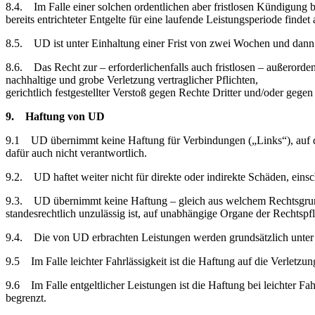
8.4. Im Falle einer solchen ordentlichen aber fristlosen Kündigung 
bereits entrichteter Entgelte für eine laufende Leistungsperiode finde
8.5. UD ist unter Einhaltung einer Frist von zwei Wochen und dann 
8.6. Das Recht zur – erforderlichenfalls auch fristlosen – außerorde
nachhaltige und grobe Verletzung vertraglicher Pflichten,
gerichtlich festgestellter Verstoß gegen Rechte Dritter und/oder gege
9. Haftung von UD
9.1 UD übernimmt keine Haftung für Verbindungen („Links“), auf die 
dafür auch nicht verantwortlich.
9.2. UD haftet weiter nicht für direkte oder indirekte Schäden, eins
9.3. UD übernimmt keine Haftung – gleich aus welchem Rechtsgrund – 
standesrechtlich unzulässig ist, auf unabhängige Organe der Rechtspf
9.4. Die von UD erbrachten Leistungen werden grundsätzlich unter H
9.5 Im Falle leichter Fahrlässigkeit ist die Haftung auf die Verletzu
9.6 Im Falle entgeltlicher Leistungen ist die Haftung bei leichter F
begrenzt.