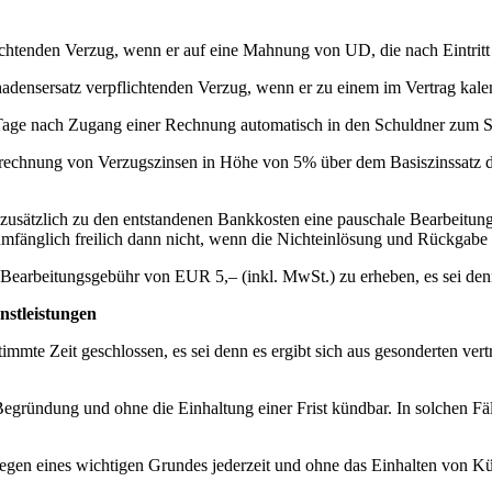
nden Verzug, wenn er auf eine Mahnung von UD, die nach Eintritt der 
sersatz verpflichtenden Verzug, wenn er zu einem im Vertrag kalend
age nach Zugang einer Rechnung automatisch in den Schuldner zum Scha
echnung von Verzugszinsen in Höhe von 5% über dem Basiszinssatz der
d zusätzlich zu den entstandenen Bankkosten eine pauschale Bearbeit
lumfänglich freilich dann nicht, wenn die Nichteinlösung und Rückgabe
 Bearbeitungsgebühr von EUR 5,– (inkl. MwSt.) zu erheben, es sei den
stleistungen
immte Zeit geschlossen, es sei denn es ergibt sich aus gesonderten ve
 Begründung und ohne die Einhaltung einer Frist kündbar. In solchen F
gen eines wichtigen Grundes jederzeit und ohne das Einhalten von Kü