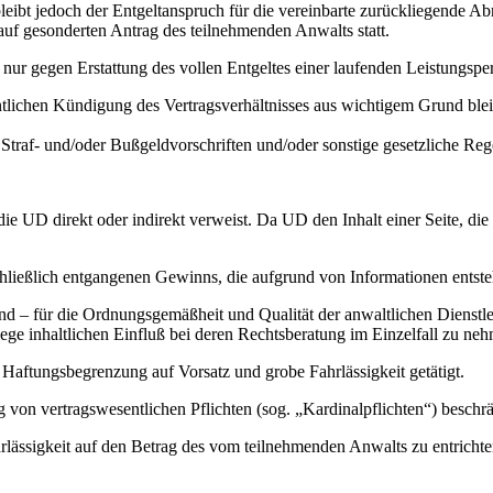
bleibt jedoch der Entgeltanspruch für die vereinbarte zurückliegende 
t auf gesonderten Antrag des teilnehmenden Anwalts statt.
nur gegen Erstattung des vollen Entgeltes einer laufenden Leistungsp
ntlichen Kündigung des Vertragsverhältnisses aus wichtigem Grund blei
n Straf- und/oder Bußgeldvorschriften und/oder sonstige gesetzliche Re
UD direkt oder indirekt verweist. Da UD den Inhalt einer Seite, die m
chließlich entgangenen Gewinns, die aufgrund von Informationen entste
für die Ordnungsgemäßheit und Qualität der anwaltlichen Dienstleitun
lege inhaltlichen Einfluß bei deren Rechtsberatung im Einzelfall zu ne
aftungsbegrenzung auf Vorsatz und grobe Fahrlässigkeit getätigt.
ng von vertragswesentlichen Pflichten (sog. „Kardinalpflichten“) beschrä
ahrlässigkeit auf den Betrag des vom teilnehmenden Anwalts zu entricht