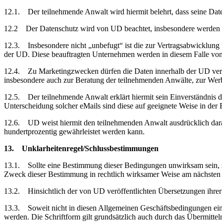
12.1. Der teilnehmende Anwalt wird hiermit belehrt, dass seine Date
12.2 Der Datenschutz wird von UD beachtet, insbesondere werden di
12.3. Insbesondere nicht „unbefugt“ ist die zur Vertragsabwicklu
der UD. Diese beauftragten Unternehmen werden in diesem Falle von 
12.4. Zu Marketingzwecken dürfen die Daten innerhalb der UD verwen
insbesondere auch zur Beratung der teilnehmenden Anwälte, zur Wer
12.5. Der teilnehmende Anwalt erklärt hiermit sein Einverständnis
Unterscheidung solcher eMails sind diese auf geeignete Weise in der 
12.6. UD weist hiermit den teilnehmenden Anwalt ausdrücklich darauf
hundertprozentig gewährleistet werden kann.
13. Unklarheitenregel/Schlussbestimmungen
13.1. Sollte eine Bestimmung dieser Bedingungen unwirksam sein, so
Zweck dieser Bestimmung in rechtlich wirksamer Weise am nächste
13.2. Hinsichtlich der von UD veröffentlichten Übersetzungen ihrer We
13.3. Soweit nicht in diesen Allgemeinen Geschäftsbedingungen ein an
werden. Die Schriftform gilt grundsätzlich auch durch das Übermitteln