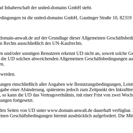
nd Inhaberschaft der united-domains GmbH steht.
edingungen ist die united-domains GmbH, Gautinger Straße 10, 82319 
domain-anwalt.de auf der Grundlage dieser Allgemeinen Geschäftsbe
en Rechts ausschließlich des UN-Kaufrechts.
nd/oder sonstigen Benutzern erkennt UD nicht an, soweit solche Ges
it die UD solchen abweichenden Allgemeinen Geschäftsbedingungen aus
en.
t werden.
ungen einschließlich aller Angaben wie Benutzungsbedingungen, Leistu
abe einer Abänderung, spätestens jedoch zum Zeitpunkt des Inkrafttr
, so kann die UD das Vertragsverhältnis, mit einer Frist von zwei Woch
ungen fortgesetzt.
den Seiten von UD unter www.domain-anwalt.de dauerhaft verfügbar. 
en Geschäftsbedingungen hiermit ausdrücklich aufgefordert. Die Mitt