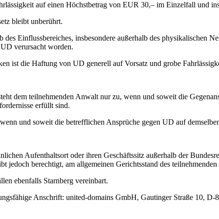
Fahrlässigkeit auf einen Höchstbetrag von EUR 30,– im Einzelfall und 
tz bleibt unberührt.
lb des Einflussbereiches, insbesondere außerhalb des physikalischen N
on UD verursacht worden.
en ist die Haftung von UD generell auf Vorsatz und grobe Fahrlässigke
t dem teilnehmenden Anwalt nur zu, wenn und soweit die Gegenansprüc
rdernisse erfüllt sind.
 wenn und soweit die betrefflichen Ansprüche gegen UD auf demselben
hen Aufenthaltsort oder ihren Geschäftssitz außerhalb der Bundesrepu
t jedoch berechtigt, am allgemeinen Gerichtsstand des teilnehmenden
len ebenfalls Starnberg vereinbart.
adungsfähige Anschrift: united-domains GmbH, Gautinger Straße 10, D-