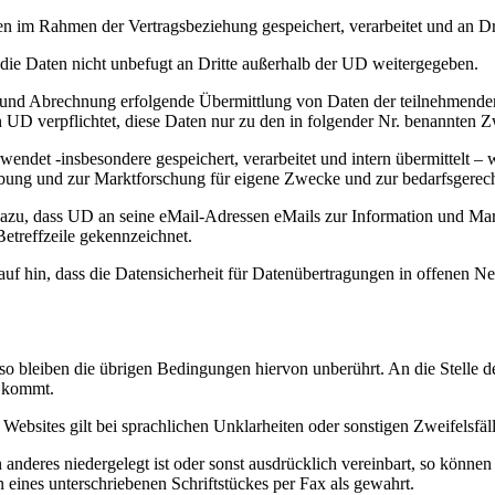
n im Rahmen der Vertragsbeziehung gespeichert, verarbeitet und an Dri
e Daten nicht unbefugt an Dritte außerhalb der UD weitergegeben.
ng und Abrechnung erfolgende Übermittlung von Daten der teilnehmend
UD verpflichtet, diese Daten nur zu den in folgender Nr. benannten 
det -insbesondere gespeichert, verarbeitet und intern übermittelt – 
bung und zur Marktforschung für eigene Zwecke und zur bedarfsgerecht
 dazu, dass UD an seine eMail-Adressen eMails zur Information und 
Betreffzeile gekennzeichnet.
 hin, dass die Datensicherheit für Datenübertragungen in offenen Net
 bleiben die übrigen Bedingungen hiervon unberührt. An die Stelle de
n kommt.
bsites gilt bei sprachlichen Unklarheiten oder sonstigen Zweifelsfälle
deres niedergelegt ist oder sonst ausdrücklich vereinbart, so können 
 eines unterschriebenen Schriftstückes per Fax als gewahrt.